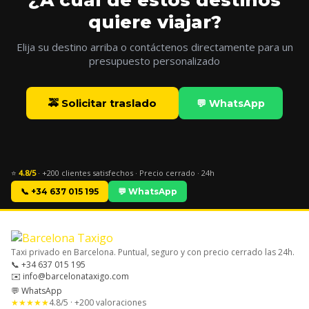
¿A cuál de estos destinos
quiere viajar?
Elija su destino arriba o contáctenos directamente para un
presupuesto personalizado
🚕 Solicitar traslado
💬 WhatsApp
⭐
4.8/5
· +200 clientes satisfechos · Precio cerrado · 24h
📞 +34 637 015 195
💬 WhatsApp
Taxi privado en Barcelona. Puntual, seguro y con precio cerrado las 24h.
📞 +34 637 015 195
✉️ info@barcelonataxigo.com
💬 WhatsApp
★★★★★
4.8/5 · +200 valoraciones