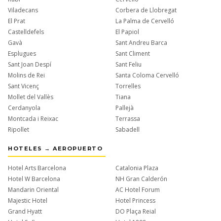
Viladecans
Corbera de Llobregat
El Prat
La Palma de Cervelló
Castelldefels
El Papiol
Gavà
Sant Andreu Barca
Esplugues
Sant Climent
Sant Joan Despí
Sant Feliu
Molins de Rei
Santa Coloma Cervelló
Sant Vicenç
Torrelles
Mollet del Vallès
Tiana
Cerdanyola
Pallejà
Montcada i Reixac
Terrassa
Ripollet
Sabadell
HOTELES → AEROPUERTO
Hotel Arts Barcelona
Catalonia Plaza
Hotel W Barcelona
NH Gran Calderón
Mandarin Oriental
AC Hotel Forum
Majestic Hotel
Hotel Princess
Grand Hyatt
DO Plaça Reial