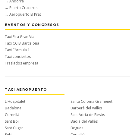
→ Andorra
→ Puerto Cruceros
→ Aeropuerto El Prat
EVENTOS Y CONGRESOS
Taxi Fira Gran Via
Taxi CCIB Barcelona
Taxi Fórmula 1
Taxi conciertos
Traslados empresa
TAXI AEROPUERTO
L'Hospitalet
Santa Coloma Gramenet
Badalona
Barberà del Vallès
Cornellà
Sant Adrià de Besòs
Sant Boi
Badia del Vallès
Sant Cugat
Begues
Rubí
Cervelló