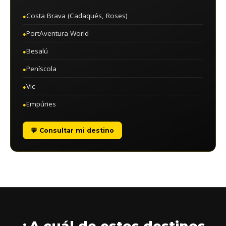
Costa Brava (Cadaqués, Roses)
●
PortAventura World
●
Besalú
●
Peníscola
●
Vic
●
Empúries
●
💬 Consultar mi destino